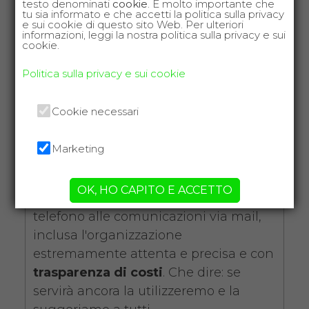
testo denominati
cookie
. È molto importante che
contattato via telefono la Precisione
tu sia informato e che accetti la politica sulla privacy
e sui cookie di questo sito Web. Per ulteriori
della consegna e del ritiro ottimi e
informazioni, leggi la nostra politica sulla privacy e sui
confrontando i vari prezzi i più
cookie.
economici
.
Politica sulla privacy e sui cookie
Cookie necessari
Leandro T.
Marketing
da Facebook Reviews
Effettivamente un
servizio
OK, HO CAPITO E ACCETTO
ineccepibile
da chi risponde al
telefono alle comunicazioni via mail,
inclusa l'organizzazione
estremamente attenta e precisa e con
trasparenza di costi
. Che dire: se
servirà ancora la utilizzeremo e la