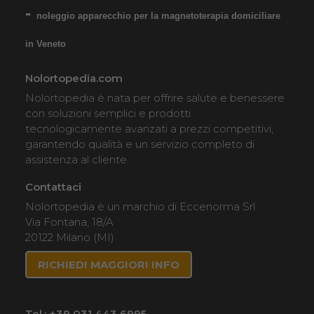
noleggio apparecchio per la magnetoterapia domiciliare
in Veneto
Nolortopedia.com
Nolortopedia è nata per offrire salute e benessere
con soluzioni semplici e prodotti
tecnologicamente avanzati a prezzi competitivi,
garantendo qualità e un servizio completo di
assistenza al cliente.
Contattaci
Nolortopedia è un marchio di Eccenorma Srl
Via Fontana, 18/A
20122 Milano (MI)
RICHIEDI MAGGIORI INFO
Tel.:
+39 031 443 6995