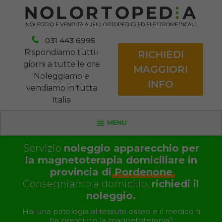
031 443 6995
Rispondiamo tutti i
RICHIEDI
giorni a tutte le ore
MAGGIORI
Noleggiamo e
INFO
vendiamo in tutta
Italia
MENU
Servizio
noleggio apparecchio per
la magnetoterapia domiciliare in
provincia di
Pordenone
Consegniamo a domicilio,
richiedi il
noleggio.
Hai una patologia al tessuto osseo e il medico ti
ha prescritto la magnetoterapia?