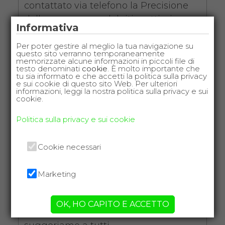
contattato via telefono la Precisione
della consegna e del ritiro ottimi e
Informativa
confrontando i vari prezzi i più
economici
.
Per poter gestire al meglio la tua navigazione su
questo sito verranno temporaneamente
memorizzate alcune informazioni in piccoli file di
testo denominati
cookie
. È molto importante che
tu sia informato e che accetti la politica sulla privacy
e sui cookie di questo sito Web. Per ulteriori
informazioni, leggi la nostra politica sulla privacy e sui
Leandro T.
cookie.
da Facebook Reviews
Politica sulla privacy e sui cookie
Effettivamente un
servizio
ineccepibile
da chi risponde al
Cookie necessari
telefono alle comunicazioni via mail,
inclusa l'organizzazione
Marketing
estremamente attenta e precisa e con
trasparenza di costi
. Che dire: se
OK, HO CAPITO E ACCETTO
servirà ancora la utilizzeremo e la