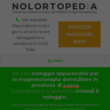
031 443 6995
Rispondiamo tutti i
RICHIEDI
giorni a tutte le ore
MAGGIORI
Noleggiamo e
INFO
vendiamo in tutta
Italia
MENU
Servizio
noleggio apparecchio per
la magnetoterapia domiciliare in
provincia di
Lucca
Consegniamo a domicilio,
richiedi il
noleggio.
Hai una patologia al tessuto osseo e il medico ti
ha prescritto la magnetoterapia?