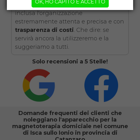
OK, HO CAPITO E ACCETTO
telefono alle comunicazioni via mail,
inclusa l'organizzazione
estremamente attenta e precisa e con
trasparenza di costi
. Che dire: se
servirà ancora la utilizzeremo e la
suggeriamo a tutti.
Solo recensioni a 5 Stelle!
Domande frequenti dei clienti che
noleggiano l'apparecchio per la
magnetoterapia domiciale nel comune
di Isca sullo Ionio in provincia di
Catanzaro