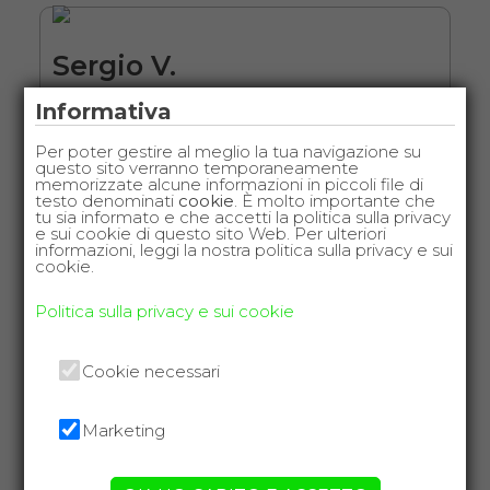
Sergio V.
da Facebook Reviews
Informativa
Oltre la gentilezza del personale
Per poter gestire al meglio la tua navigazione su
questo sito verranno temporaneamente
contattato via telefono la Precisione
memorizzate alcune informazioni in piccoli file di
testo denominati
cookie
. È molto importante che
della consegna e del ritiro ottimi e
tu sia informato e che accetti la politica sulla privacy
confrontando i vari prezzi i più
e sui cookie di questo sito Web. Per ulteriori
informazioni, leggi la nostra politica sulla privacy e sui
economici
.
cookie.
Politica sulla privacy e sui cookie
Leandro T.
Cookie necessari
da Facebook Reviews
Marketing
Effettivamente un
servizio
ineccepibile
da chi risponde al