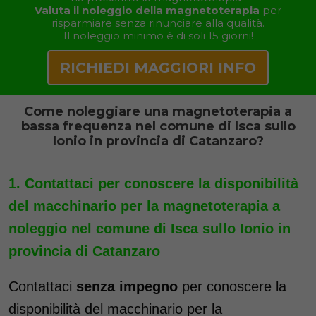
Valuta il noleggio della magnetoterapia
per
risparmiare senza rinunciare alla qualità.
Il noleggio minimo è di soli 15 giorni!
RICHIEDI MAGGIORI INFO
Come noleggiare una magnetoterapia a
bassa frequenza nel comune di Isca sullo
Ionio in provincia di Catanzaro?
Contattaci per conoscere la disponibilità
del macchinario per la magnetoterapia a
noleggio nel comune di Isca sullo Ionio in
provincia di Catanzaro
Contattaci
senza impegno
per conoscere la
disponibilità del macchinario per la