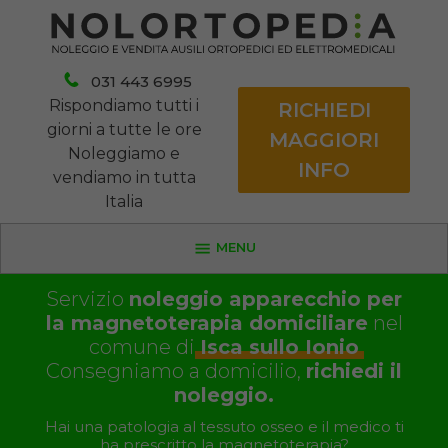
031 443 6995
Rispondiamo tutti i
RICHIEDI
giorni a tutte le ore
MAGGIORI
Noleggiamo e
INFO
vendiamo in tutta
Italia
MENU
Servizio
noleggio apparecchio per
la magnetoterapia domiciliare
nel
comune di
Isca sullo Ionio
Consegniamo a domicilio,
richiedi il
noleggio.
Hai una patologia al tessuto osseo e il medico ti
ha prescritto la magnetoterapia?